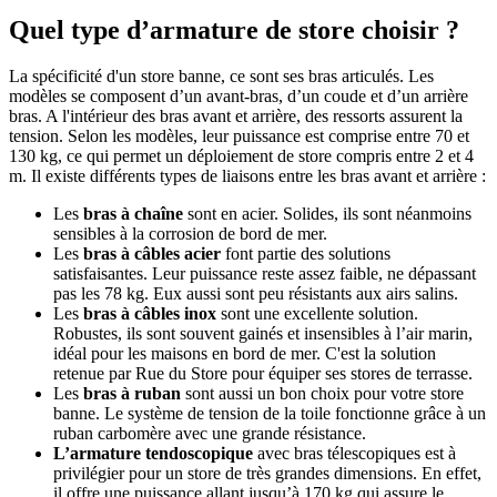
Quel type d’armature de store choisir ?
La spécificité d'un store banne, ce sont ses bras articulés. Les
modèles se composent d’un avant-bras, d’un coude et d’un arrière
bras. A l'intérieur des bras avant et arrière, des ressorts assurent la
tension. Selon les modèles, leur puissance est comprise entre 70 et
130 kg, ce qui permet un déploiement de store compris entre 2 et 4
m. Il existe différents types de liaisons entre les bras avant et arrière :
Les
bras à chaîne
sont en acier. Solides, ils sont néanmoins
sensibles à la corrosion de bord de mer.
Les
bras à câbles acier
font partie des solutions
satisfaisantes. Leur puissance reste assez faible, ne dépassant
pas les 78 kg. Eux aussi sont peu résistants aux airs salins.
Les
bras à câbles inox
sont une excellente solution.
Robustes, ils sont souvent gainés et insensibles à l’air marin,
idéal pour les maisons en bord de mer. C'est la solution
retenue par Rue du Store pour équiper ses stores de terrasse.
Les
bras à ruban
sont aussi un bon choix pour votre store
banne. Le système de tension de la toile fonctionne grâce à un
ruban carbomère avec une grande résistance.
L’armature tendoscopique
avec bras télescopiques est à
privilégier pour un store de très grandes dimensions. En effet,
il offre une puissance allant jusqu’à 170 kg qui assure le