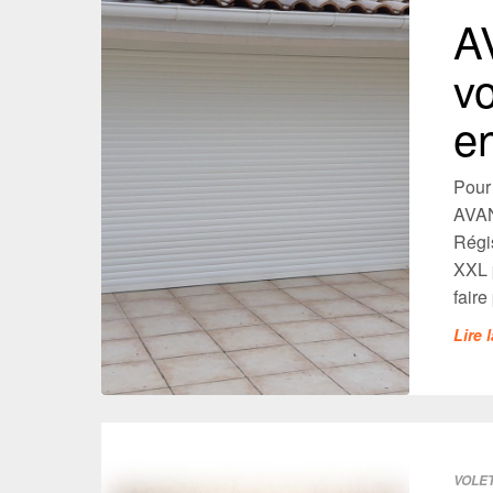
A
vo
e
Pour 
AVAN
Régis
XXL p
faire
Lire 
VOLE