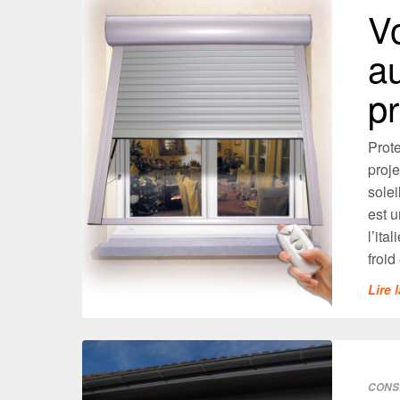
Vo
au
pr
Prote
proje
solei
est u
l’ita
froid 
Lire 
CONS