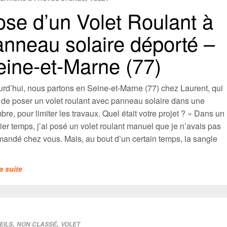
ose d’un Volet Roulant à
anneau solaire déporté –
eine-et-Marne (77)
urd’hui, nous partons en Seine-et-Marne (77) chez Laurent, qui
t de poser un volet roulant avec panneau solaire dans une
re, pour limiter les travaux. Quel était votre projet ? « Dans un
er temps, j’ai posé un volet roulant manuel que je n’avais pas
andé chez vous. Mais, au bout d’un certain temps, la sangle
la suite
,
,
EILS
NON CLASSÉ
VOLET