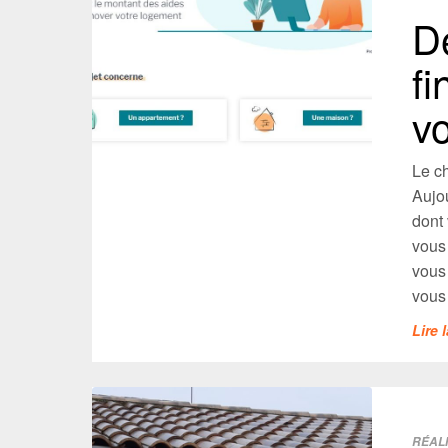
D
f
vo
Le c
Aujou
dont
vous 
vous
vous 
Lire 
RÉAL