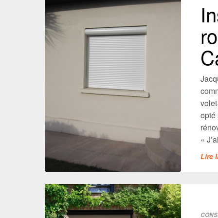
In
ro
C
Jacq
comm
volet
opté 
réno
« J’ai
Lire 
CONS