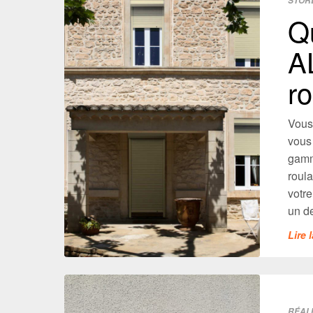
STOR
Q
A
r
Vous
vous
gamm
roul
votre
un de
Lire 
RÉAL