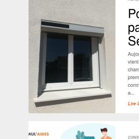
P
p
S
Aujo
vien
chamb
premi
comm
a...
Lire 
CONS