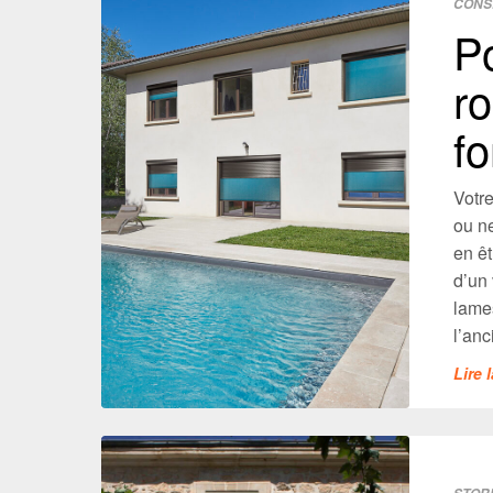
CONS
Po
r
fo
Votr
ou ne
en êt
d’un 
lame
l’anc
Lire 