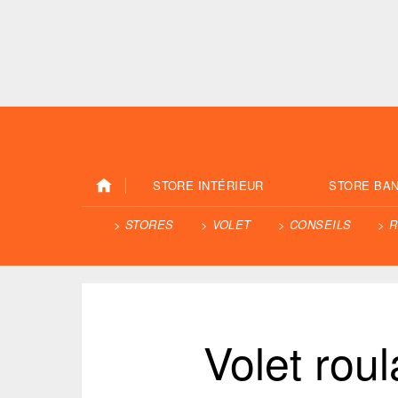
STORE INTÉRIEUR
STORE BA
STORES
VOLET
CONSEILS
R
Volet roul