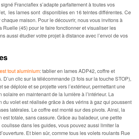
 signé Franciaflex s’adapte parfaitement à toutes vos
et, les lames sont disponibles en 16 teintes différentes. Ce
ur chaque maison. Pour le découvrir, nous vous invitons à
uelle (45) pour le faire fonctionner et visualiser les
s aussi étudier votre projet à distance avec l’envoi de vos
ues
est tout aluminium
: tablier en lames ADP42, coffre et
. D’un clic sur la télécommande (3 fois sur la touche STOP),
et se déploie et se projette vers l’extérieur, permettant une
n solaire en maintenant de la lumière à l’intérieur. La
n du volet est réalisée grâce à des vérins à gaz qui poussent
sses latérales. Le coffre est monté sur des pivots. Ainsi, la
n est totale, sans cassure. Grâce au baladeur, une petite
 coulisse dans les guides, vous pouvez aussi limiter la
d’ouverture. Et bien sûr, comme tous les volets roulants Rue