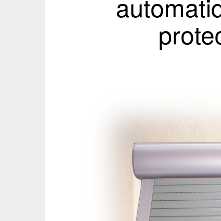
automatiq
prote