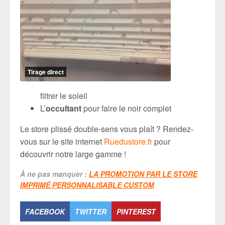
Tirage direct
filtrer le soleil
L’
occultant
pour faire le noir complet
Le store plissé double-sens vous plaît ? Rendez-
vous sur le site internet
Ruedustore.fr
pour
découvrir notre large gamme !
À ne pas manquer :
LA PROMOTION PAR LE STORE
IMPRIMÉ PERSONNALISABLE CUSTOM
FACEBOOK
TWITTER
PINTEREST