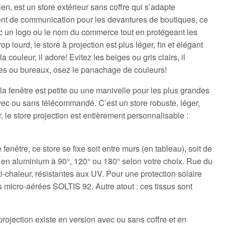
ien, est un store extérieur sans coffre qui s’adapte
ment de communication pour les devantures de boutiques, ce
ec un logo ou le nom du commerce tout en protégeant les
op lourd, le store à projection est plus léger, fin et élégant
couleur, il adore! Evitez les beiges ou gris clairs, il
iques ou bureaux, osez le panachage de couleurs!
a fenêtre est petite ou une manivelle pour les plus grandes
 avec ou sans télécommandé. C’est un store robuste, léger,
r, le store projection est entièrement personnalisable :
nêtre, ce store se fixe soit entre murs (en tableau), soit de
ras en aluminium à 90°, 120° ou 180° selon votre choix. Rue du
i-chaleur, résistantes aux UV. Pour une protection solaire
s micro-aérées SOLTIS 92. Autre atout : ces tissus sont
rojection existe en version avec ou sans coffre et en