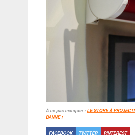
À ne pas manquer :
LE STORE À PROJECT
BANNE !
FACEBOOK
TWITTER
PINTEREST