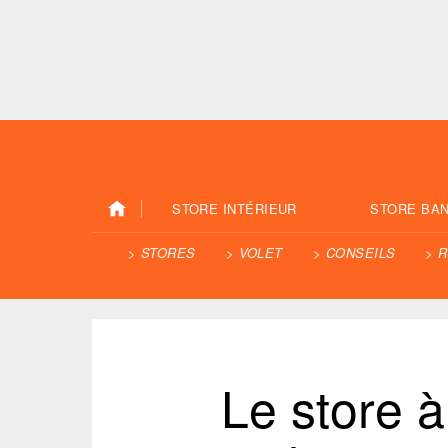
STORE INTÉRIEUR
STORE BA
STORES
VOLET
CONSEILS
R
Le store à