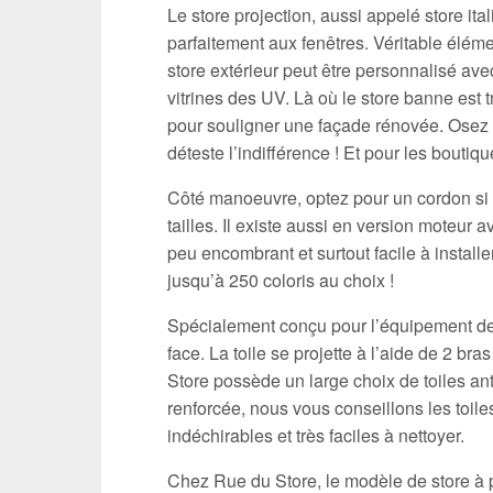
Le store projection, aussi appelé store ital
parfaitement aux fenêtres. Véritable élé
store extérieur peut être personnalisé av
vitrines des UV. Là où le store banne est tr
pour souligner une façade rénovée. Osez la 
déteste l’indifférence ! Et pour les bout
Côté manoeuvre, optez pour un cordon si l
tailles. Il existe aussi en version moteur
peu encombrant et surtout facile à installe
jusqu’à 250 coloris au choix !
Spécialement conçu pour l’équipement de fe
face. La toile se projette à l’aide de 2 b
Store possède un large choix de toiles ant
renforcée, nous vous conseillons les toile
indéchirables et très faciles à nettoyer.
Chez Rue du Store, le modèle de store à p